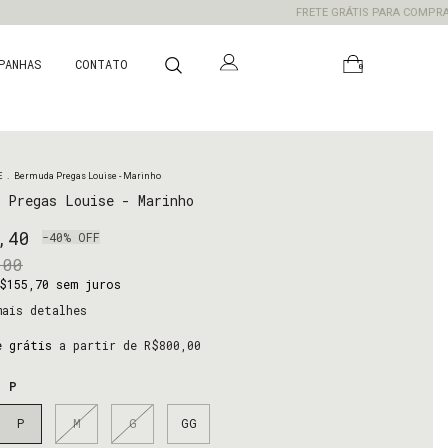
FRETE GRÁTIS PARA COMPRAS ACIMA DE
PANHAS
CONTATO
0
E
.
Bermuda Pregas Louise - Marinho
 Pregas Louise - Marinho
,40
-
40
%
OFF
,00
$155,70
sem juros
ais detalhes
e grátis
a partir de
R$800,00
o:
P
P
M
G
GG