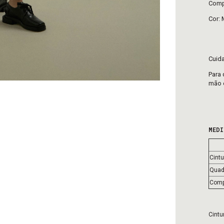
Compo
Cor: 
Cuid
Para 
mão e
MEDI
Cintu
Quadr
Comp
Cintu