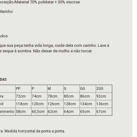
sição/Material 70% poliéster + 30% viscose
Marinho
ados
que sua peça tenha vida longa, cuide dela com carinho. Lave à
 seque à sombra. Não deixar de molho e não torcer.
DAS
PP
P
M
G
GG
2GG
ra
72cm
74cm
78cm
80cm
86cm
92cm
il
118cm
120cm
126cm
128cm
134cm
136cm
rimento
58cm
60,5cm
62cm
64cm
65cm
67cm
ra: Medida horizontal de ponta a ponta.