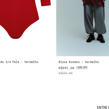
ado 3/4 Pele - Vermelho
Blusa Kosmos - Vermelho
R$391,30
-
30
%
OFF
R$559,00
ENTRE 