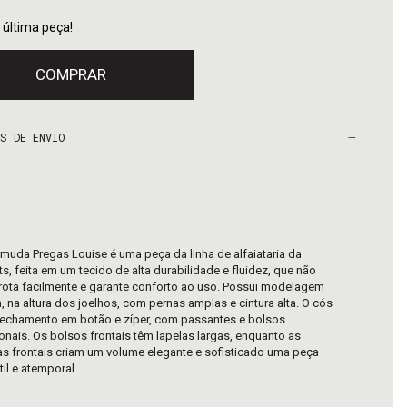
 última peça!
S DE ENVIO
muda Pregas Louise é uma peça da linha de alfaiataria da
s, feita em um tecido de alta durabilidade e fluidez, que não
ota facilmente e garante conforto ao uso. Possui modelagem
, na altura dos joelhos, com pernas amplas e cintura alta. O cós
fechamento em botão e zíper, com passantes e bolsos
onais. Os bolsos frontais têm lapelas largas, enquanto as
s frontais criam um volume elegante e sofisticado uma peça
til e atemporal.