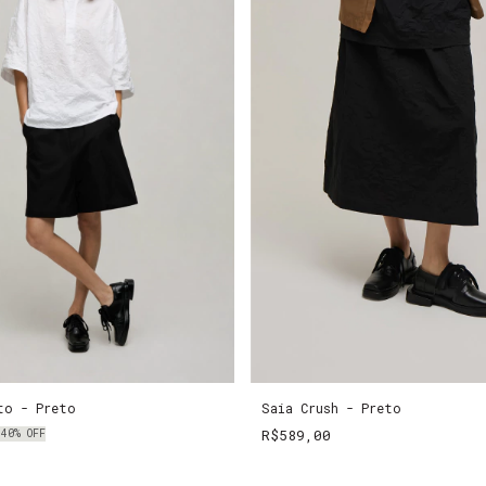
to - Preto
Saia Crush - Preto
R$589,00
-
40
%
OFF