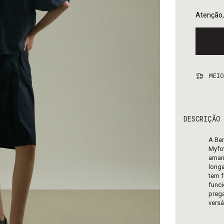
Atenção,
MEIO
DESCRIÇÃO
A Ber
Myfot
amarr
longa
tem 
funci
prega
versá