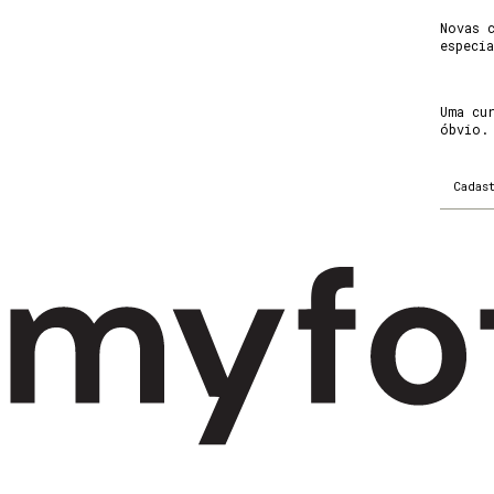
Novas 
especi