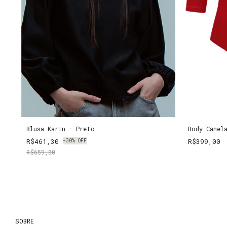
Blusa Karin - Preto
Body Canel
R$461,30
R$399,00
-
30
%
OFF
R$659,00
SOBRE