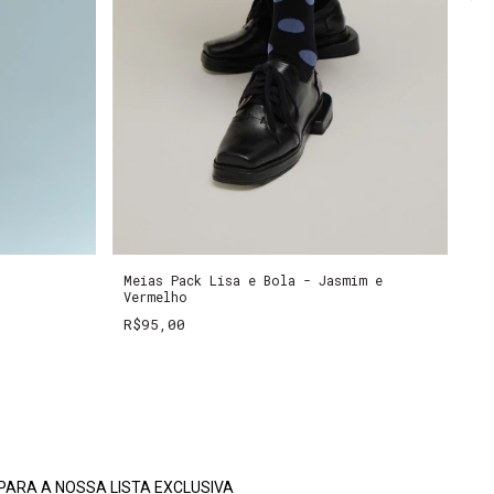
Meias Pack Lisa e Bola - Jasmim e
Sa
Vermelho
R
R$95,00
PARA A NOSSA LISTA EXCLUSIVA