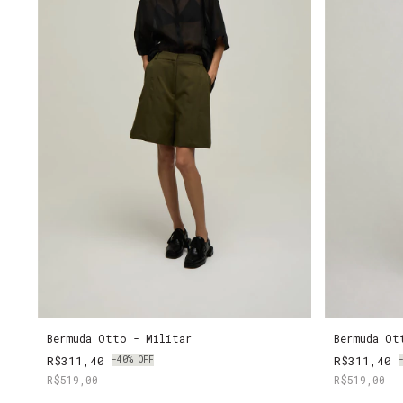
Bermuda Otto - Militar
Bermuda Ot
R$311,40
R$311,40
-
40
%
OFF
R$519,00
R$519,00