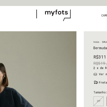
CAM
Início
.
SAL
Bermuda
R$311
R$519
2
x de
R
Ver m
Fret
Tamanh
PP