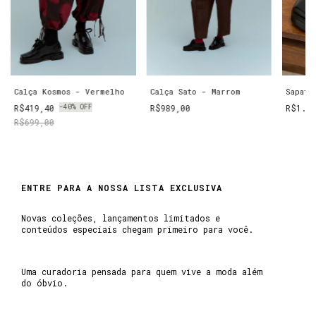
Calça Kosmos - Vermelho
Calça Sato - Marrom
Sapato
R$419,40
-
40
%
OFF
R$989,00
R$1.2
R$699,00
ENTRE PARA A NOSSA LISTA EXCLUSIVA
Novas coleções, lançamentos limitados e
conteúdos especiais chegam primeiro para você.