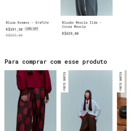
Blusa Kosmos - Grafite
Blusão Mescla Ilda -
Cinza Mescla
R$391,30
-
30
%
OFF
R$659,00
R$559,00
Para comprar com esse produto
FRETE GRÁTIS
FRETE GRÁTIS