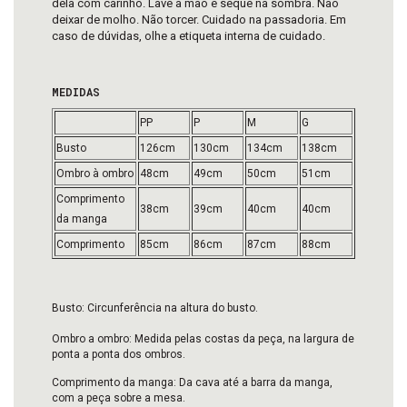
dela com carinho. Lave a mão e seque na sombra. Não
deixar de molho. Não torcer. Cuidado na passadoria. Em
caso de dúvidas, olhe a etiqueta interna de cuidado.
MEDIDAS
PP
P
M
G
Busto
126cm
130cm
134cm
138cm
Ombro à ombro
48cm
49cm
50cm
51cm
Comprimento
38cm
39cm
40cm
40cm
da manga
Comprimento
85cm
86cm
87cm
88cm
Busto: Circunferência na altura do busto.
Ombro a ombro: Medida pelas costas da peça, na largura de 
ponta a ponta dos ombros.
Comprimento da manga: Da cava até a barra da manga, 
com a peça sobre a mesa.