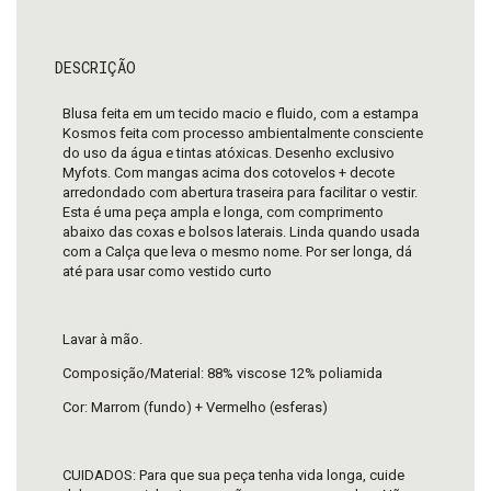
DESCRIÇÃO
Blusa feita em um tecido macio e fluido, com a estampa
Kosmos feita com processo ambientalmente consciente
do uso da água e tintas atóxicas. Desenho exclusivo
Myfots. Com mangas acima dos cotovelos + decote
arredondado com abertura traseira para facilitar o vestir.
Esta é uma peça ampla e longa, com comprimento
abaixo das coxas e bolsos laterais. Linda quando usada
com a Calça que leva o mesmo nome. Por ser longa, dá
até para usar como vestido curto
Lavar à mão.
Composição/Material: 88% viscose 12% poliamida
Cor: Marrom (fundo) + Vermelho (esferas)
CUIDADOS: Para que sua peça tenha vida longa, cuide