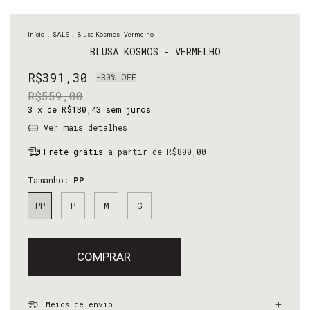
Início
.
SALE
.
Blusa Kosmos - Vermelho
BLUSA KOSMOS - VERMELHO
R$391,30
-
30
%
OFF
R$559,00
3
x de
R$130,43
sem juros
Ver mais detalhes
Frete grátis
a partir de
R$800,00
Tamanho:
PP
PP
P
M
G
Meios de envio