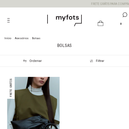
FRETE GRÁTIS PARA COMPRA
0
Início
.
Acessórios
.
Bolsas
BOLSAS
Ordenar
Filtrar
FRETE GRÁTIS