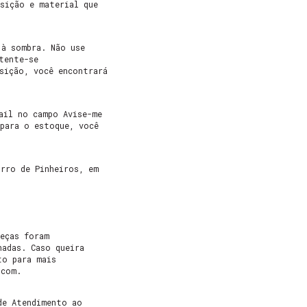
sição e material que
 à sombra. Não use
tente-se
sição, você encontrará
ail no campo Avise-me
 para o estoque, você
irro de Pinheiros, em
peças foram
hadas. Caso queira
to para mais
.com
.
de Atendimento ao