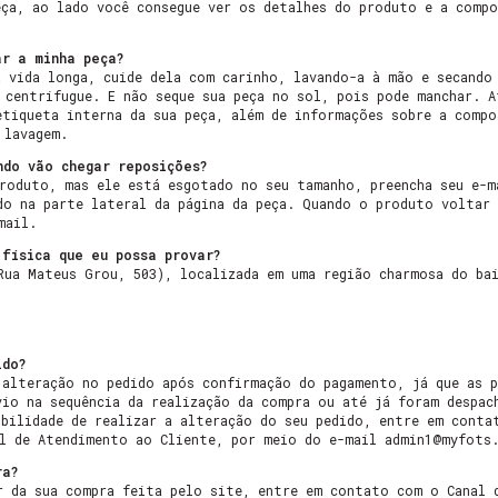
eça, ao lado você consegue ver os detalhes do produto e a compo
ar a minha peça?
a vida longa, cuide dela com carinho, lavando-a à mão e secando
 centrifugue. E não seque sua peça no sol, pois pode manchar. A
etiqueta interna da sua peça, além de informações sobre a compo
 lavagem.
ndo vão chegar reposições?
roduto, mas ele está esgotado no seu tamanho, preencha seu e-m
do na parte lateral da página da peça. Quando o produto voltar
mail.
física que eu possa provar?
Rua Mateus Grou, 503), localizada em uma região charmosa do ba
ido?
 alteração no pedido após confirmação do pagamento, já que as 
vio na sequência da realização da compra ou até já foram despac
ibilidade de realizar a alteração do seu pedido, entre em conta
al de Atendimento ao Cliente, por meio do e-mail
admin1@myfots
ra?
r da sua compra feita pelo site, entre em contato com o Canal 