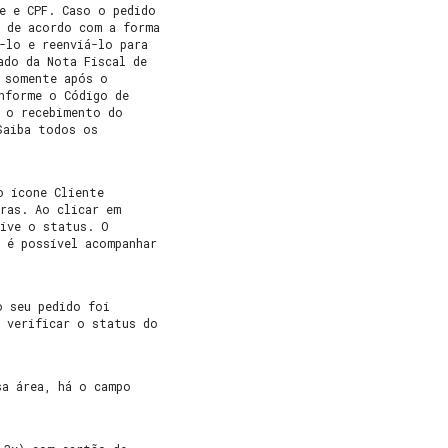
e e CPF. Caso o pedido
a de acordo com a forma
-lo e reenviá-lo para
ado da Nota Fiscal de
a somente após o
nforme o Código de
s o recebimento do
Saiba todos os
o ícone Cliente
ras. Ao clicar em
sive o status. O
 é possível acompanhar
o seu pedido foi
e verificar o status do
sa área, há o campo