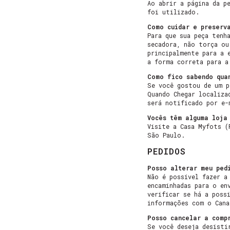
Ao abrir a página da p
foi utilizado.
Como cuidar e preserv
Para que sua peça tenh
secadora, não torça ou
principalmente para a 
a forma correta para a
Como fico sabendo qua
Se você gostou de um p
Quando Chegar localiza
será notificado por e-
Vocês têm alguma loja 
Visite a Casa Myfots (
São Paulo.
PEDIDOS
Posso alterar meu ped
Não é possível fazer a
encaminhadas para o en
verificar se há a poss
informações com o Can
Posso cancelar a comp
Se você deseja desisti