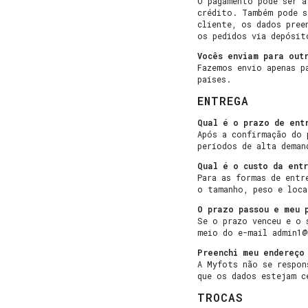
O pagamento pode ser à
crédito. Também pode s
cliente, os dados pree
os pedidos via depósit
Vocês enviam para outr
Fazemos envio apenas p
países.
ENTREGA
Qual é o prazo de ent
Após a confirmação do 
períodos de alta deman
Qual é o custo da entr
Para as formas de entr
o tamanho, peso e loca
O prazo passou e meu 
Se o prazo venceu e o 
meio do e-mail
admin1@
Preenchi meu endereço
A Myfots não se respon
que os dados estejam c
TROCAS