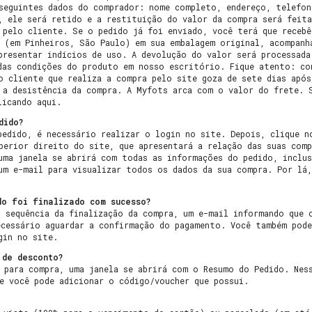
seguintes dados do comprador: nome completo, endereço, telefon
, ele será retido e a restituição do valor da compra será feit
 pelo cliente. Se o pedido já foi enviado, você terá que recebê
 (em Pinheiros, São Paulo) em sua embalagem original, acompanh
presentar indícios de uso. A devolução do valor será processad
das condições do produto em nosso escritório. Fique atento: co
o cliente que realiza a compra pelo site goza de sete dias apó
 a desistência da compra. A Myfots arca com o valor do frete. 
licando aqui.
dido?
pedido, é necessário realizar o login no site. Depois, clique n
perior direito do site, que apresentará a relação das suas comp
uma janela se abrirá com todas as informações do pedido, inclu
um e-mail para visualizar todos os dados da sua compra. Por lá,
do foi finalizado com sucesso?
a sequência da finalização da compra, um e-mail informando que 
ecessário aguardar a confirmação do pagamento. Você também pod
gin no site.
 de desconto?
 para compra, uma janela se abrirá com o Resumo do Pedido. Nes
e você pode adicionar o código/voucher que possui.