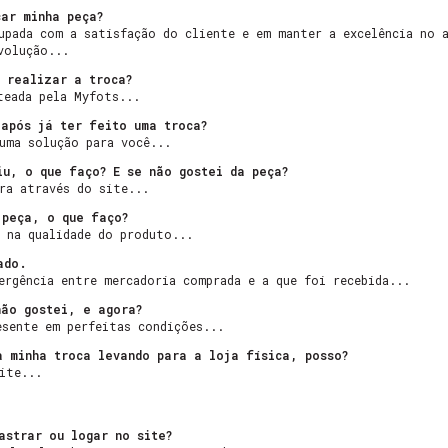
car minha peça?
upada com a satisfação do cliente e em manter a excelência no 
volução...
 realizar a troca?
teada pela Myfots...
 após já ter feito uma troca?
uma solução para você...
iu, o que faço? E se não gostei da peça?
ra através do site...
 peça, o que faço?
 na qualidade do produto...
ado.
ergência entre mercadoria comprada e a que foi recebida...
não gostei, e agora?
esente em perfeitas condições...
a minha troca levando para a loja física, posso?
ite...
astrar ou logar no site?