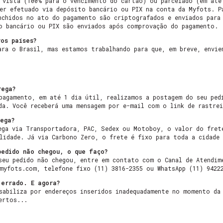
 vista (100% para o vencimento do cartão) ou parcelado (em até
er efetuado via depósito bancário ou PIX na conta da Myfots. P
nchidos no ato do pagamento são criptografados e enviados para
o bancário ou PIX são enviados após comprovação do pagamento.
os países?
ara o Brasil, mas estamos trabalhando para que, em breve, envie
rega?
pagamento, em até 1 dia útil, realizamos a postagem do seu ped
da. Você receberá uma mensagem por e-mail com o link de rastre
ega?
ega via Transportadora, PAC, Sedex ou Motoboy, o valor do fret
lidade. Já via Carbono Zero, o frete é fixo para toda a cidade
pedido não chegou, o que faço?
seu pedido não chegou, entre em contato com o Canal de Atendim
myfots.com
, telefone fixo (11) 3816-2355 ou WhatsApp (11) 9422
 errado. E agora?
sabiliza por endereços inseridos inadequadamente no momento da
ertos...