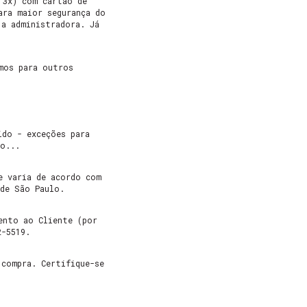
 3x) com cartão de
ara maior segurança do
 a administradora. Já
mos para outros
ido - exceções para
io...
e varia de acordo com
 de São Paulo.
ento ao Cliente (por
2-5519.
 compra. Certifique-se