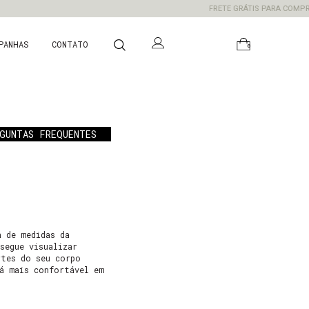
FRETE GRÁTIS PARA COMPRAS A
PANHAS
CONTATO
0
GUNTAS FREQUENTES
a de medidas da
segue visualizar
rtes do seu corpo
rá mais confortável em