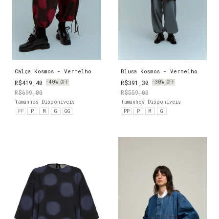
Calça Kosmos - Vermelho
Blusa Kosmos - Vermelho
R$419,40
-
40
%
OFF
R$391,30
-
30
%
OFF
R$699,00
R$559,00
Tamanhos Disponíveis
Tamanhos Disponíveis
PP
P
M
G
GG
PP
P
M
G