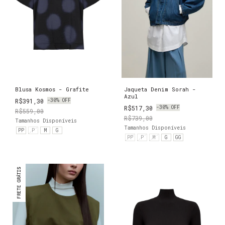
Blusa Kosmos - Grafite
Jaqueta Denim Sorah -
Azul
R$391,30
-
30
%
OFF
R$517,30
-
30
%
OFF
R$559,00
R$739,00
Tamanhos Disponíveis
Tamanhos Disponíveis
PP
P
M
G
PP
P
M
G
GG
FRETE GRÁTIS