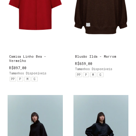
Camisa Linho Bea -
Blusão Ilda - Marrom
Vermelho
R$659,00
R$897,00
Tamanhos Disponíveis
Tamanhos Disponíveis
PP
P
M
G
PP
P
M
G