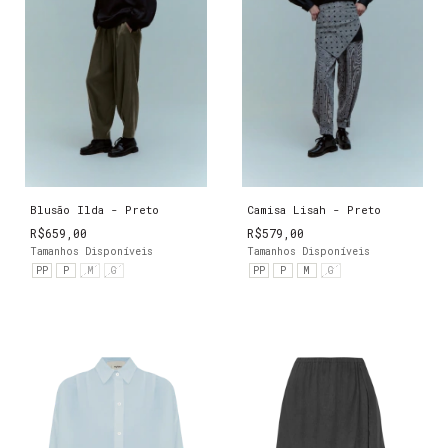
Blusão Ilda - Preto
Camisa Lisah - Preto
R$659,00
R$579,00
Tamanhos Disponíveis
Tamanhos Disponíveis
PP
P
M
G
PP
P
M
G