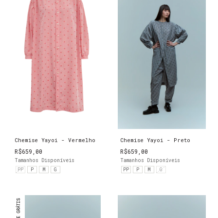
Chemise Yayoi - Vermelho
Chemise Yayoi - Preto
R$659,00
R$659,00
Tamanhos Disponíveis
Tamanhos Disponíveis
PP
P
M
G
PP
P
M
G
FRETE GRÁTIS