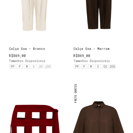
Calça Goa - Branco
Calça Goa - Marrom
R$869,00
R$869,00
Tamanhos Disponíveis
Tamanhos Disponíveis
PP
P
M
G
GG
2GG
PP
P
M
G
GG
2GG
FRETE GRÁTIS