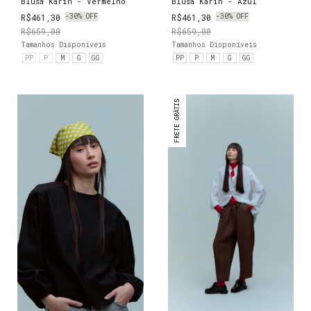
Blusa Karin - Vermelho
Blusa Karin - Azul
R$461,30
-
30
%
OFF
R$461,30
-
30
%
OFF
R$659,00
R$659,00
Tamanhos Disponíveis
Tamanhos Disponíveis
PP
P
M
G
GG
PP
P
M
G
GG
FRETE GRÁTIS