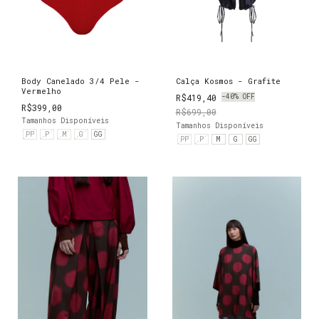
Body Canelado 3/4 Pele -
Calça Kosmos - Grafite
Vermelho
R$419,40
-
40
%
OFF
R$399,00
R$699,00
Tamanhos Disponíveis
Tamanhos Disponíveis
PP
P
M
G
GG
PP
P
M
G
GG