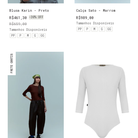
Blusa Karin - Preto
Calça Sato - Marrom
R$461,30
-
30
%
OFF
R$989,00
R$659,00
Tamanhos Disponíveis
PP
P
M
G
GG
Tamanhos Disponíveis
PP
P
M
G
GG
FRETE GRÁTIS