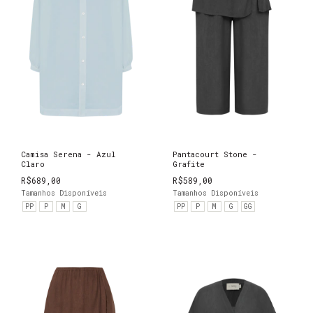
Camisa Serena - Azul
Pantacourt Stone -
Claro
Grafite
R$689,00
R$589,00
Tamanhos Disponíveis
Tamanhos Disponíveis
PP
P
M
G
PP
P
M
G
GG