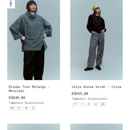
Blusão Tess Melange -
Calça Denim Sorah - Cinza
Mesclado
R$659,00
R$849,00
Tamanhos Disponíveis
Tamanhos Disponíveis
PP
P
M
G
GG
PP
P
M
G