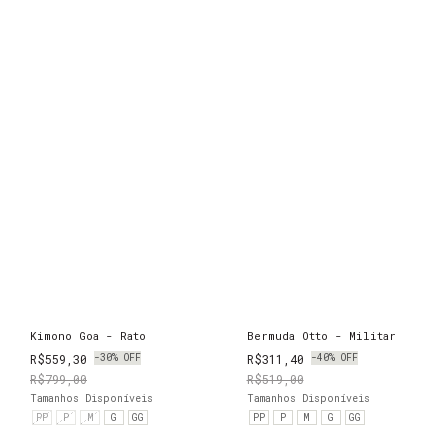
Kimono Goa - Rato
Bermuda Otto - Militar
R$559,30
-
30
%
OFF
R$311,40
-
40
%
OFF
R$799,00
R$519,00
Tamanhos Disponíveis
Tamanhos Disponíveis
PP
P
M
G
GG
PP
P
M
G
GG