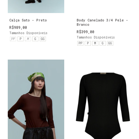
Calça Sato - Preto
Body Canelado 3/4 Pele -
Branco
R$989,00
R$399,00
Tamanhos Disponíveis
Tamanhos Disponíveis
PP
P
M
G
GG
PP
P
M
G
GG