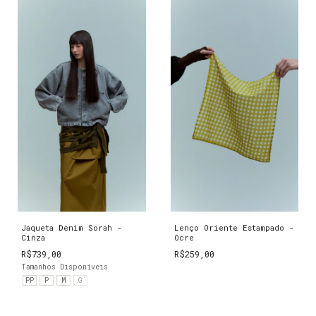
Jaqueta Denim Sorah -
Lenço Oriente Estampado -
Cinza
Ocre
R$739,00
R$259,00
Tamanhos Disponíveis
PP
P
M
G