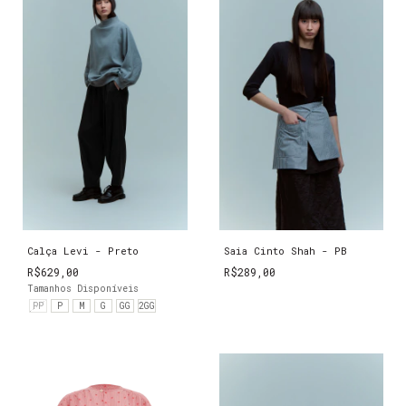
Calça Levi - Preto
Saia Cinto Shah - PB
R$629,00
R$289,00
Tamanhos Disponíveis
PP
P
M
G
GG
2GG