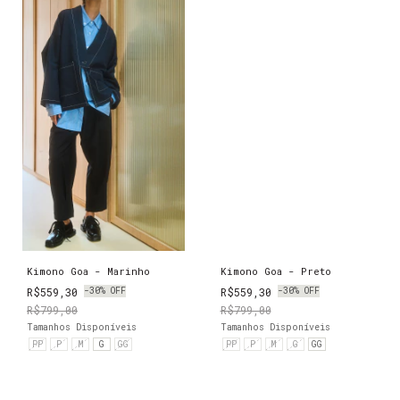
Kimono Goa - Marinho
Kimono Goa - Preto
R$559,30
-
30
%
OFF
R$559,30
-
30
%
OFF
R$799,00
R$799,00
Tamanhos Disponíveis
Tamanhos Disponíveis
PP
P
M
G
GG
PP
P
M
G
GG