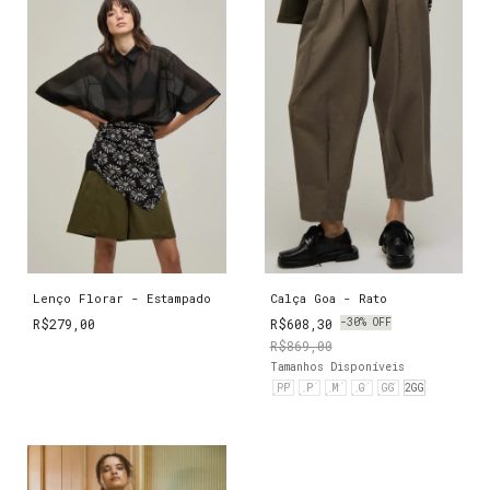
Lenço Florar - Estampado
Calça Goa - Rato
R$279,00
R$608,30
-
30
%
OFF
R$869,00
Tamanhos Disponíveis
PP
P
M
G
GG
2GG