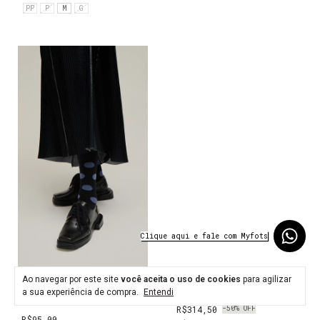
PP
P
M
G
Ao navegar por este site
você aceita o uso de cookies
para agilizar
Meias Pack Lisa e Bola -
Chemise Estrella - Branco
a sua experiência de compra.
Entendi
Jasmim e Vermelho
R$314,50
-
50
%
OFF
R$95,00