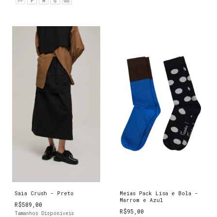
PP
P
M
G
GG
Saia Crush - Preto
Meias Pack Lisa e Bola -
Marrom e Azul
R$589,00
R$95,00
Tamanhos Disponíveis