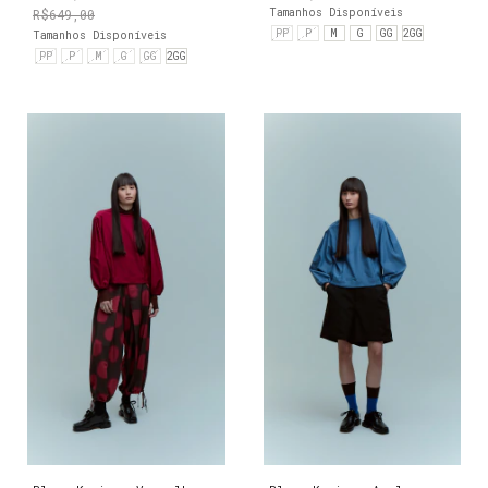
R$649,00
Tamanhos Disponíveis
PP
P
M
G
GG
2GG
Tamanhos Disponíveis
PP
P
M
G
GG
2GG