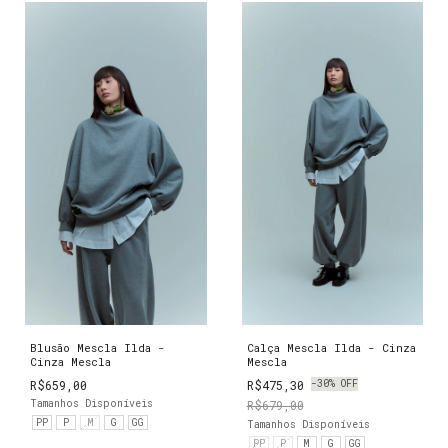
Blusão Mescla Ilda -
Calça Mescla Ilda - Cinza
Cinza Mescla
Mescla
R$659,00
R$475,30
-
30
%
OFF
Tamanhos Disponíveis
R$679,00
PP
P
M
G
GG
Tamanhos Disponíveis
PP
P
M
G
GG