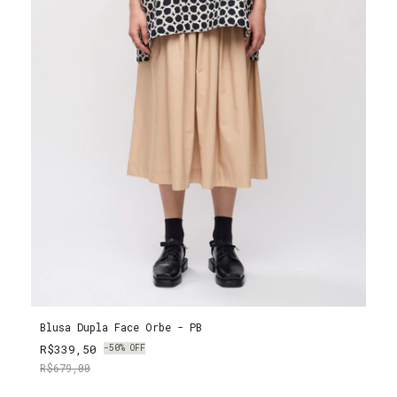
Blusa Dupla Face Orbe - PB
R$339,50
-
50
%
OFF
R$679,00