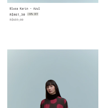
Blusa Karin - Azul
R$461,30
-
30
%
OFF
R$659,00