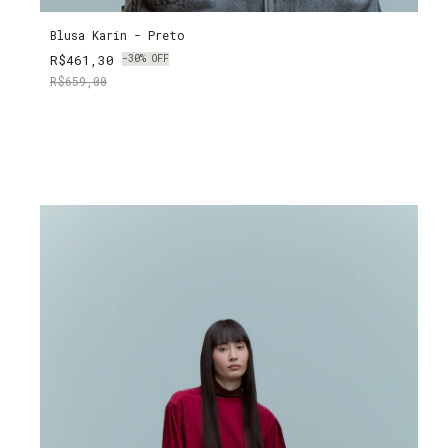
Blusa Karin - Preto
R$461,30
-
30
%
OFF
R$659,00