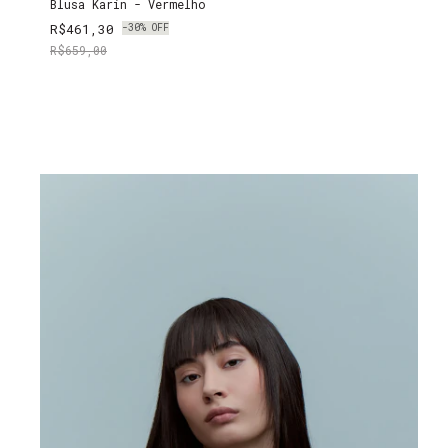
Blusa Karin - Vermelho
R$461,30
-
30
%
OFF
R$659,00