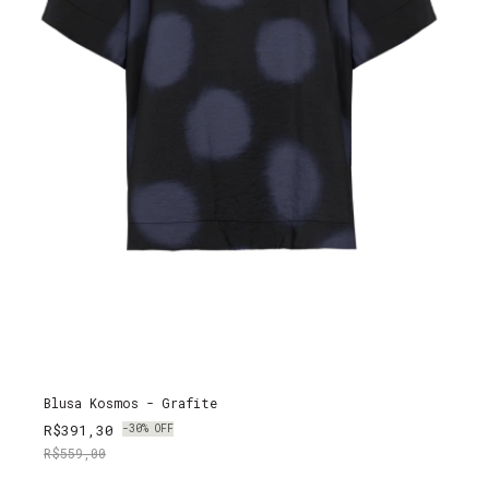
Blusa Kosmos - Grafite
R$391,30
-
30
%
OFF
R$559,00