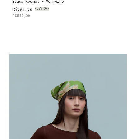
Blusa Kosmos - Vermelho
R$391,30
-
30
%
OFF
R$559,00