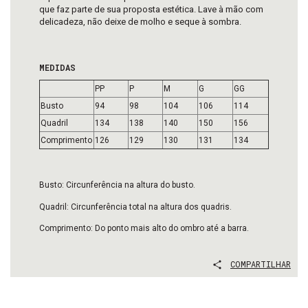
que faz parte de sua proposta estética. Lave à mão com
delicadeza, não deixe de molho e seque à sombra.
MEDIDAS
PP
P
M
G
GG
Busto
94
98
104
106
114
Quadril
134
138
140
150
156
Comprimento
126
129
130
131
134
Busto: Circunferência na altura do busto.
Quadril: Circunferência total na altura dos quadris.
Comprimento: Do ponto mais alto do ombro até a barra.
COMPARTILHAR