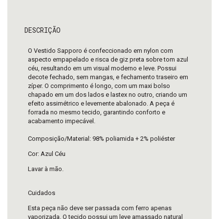
DESCRIÇÃO
O Vestido Sapporo é confeccionado em nylon com
aspecto empapelado e risca de giz preta sobre tom azul
céu, resultando em um visual moderno e leve. Possui
decote fechado, sem mangas, e fechamento traseiro em
zíper. O comprimento é longo, com um maxi bolso
chapado em um dos lados e lastex no outro, criando um
efeito assimétrico e levemente abalonado. A peça é
forrada no mesmo tecido, garantindo conforto e
acabamento impecável.
Composição/Material: 98% poliamida + 2% poliéster
Cor: Azul Céu
Lavar à mão.
Cuidados
Esta peça não deve ser passada com ferro apenas
vaporizada. O tecido possui um leve amassado natural