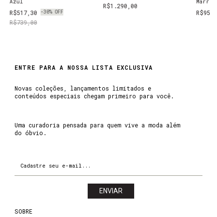
Azul
Marrom
R$1.290,00
R$517,30
-
30
%
OFF
R$95,
R$739,00
ENTRE PARA A NOSSA LISTA EXCLUSIVA
Novas coleções, lançamentos limitados e
conteúdos especiais chegam primeiro para você.
SOBRE