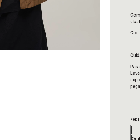
Comp
elas
Cor:
Cuid
Para
Lave
expo
peça
MEDI
Omb