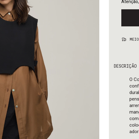
Atenção,
MEIO
DESCRIÇÃO
O Co
conf
dura
pens
arre
mang
com 
colo
ador