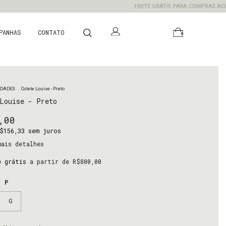
FRETE GRÁTIS PARA COMPRAS ACIMA DE 
PANHAS
CONTATO
0
IDADES
.
Colete Louise - Preto
Louise - Preto
,00
$156,33
sem juros
ais detalhes
e grátis
a partir de
R$800,00
o:
P
G