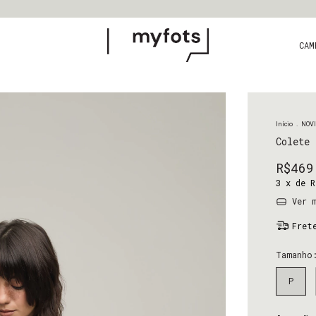
CAM
Início
.
NOV
Colete 
R$469
3
x de
R
Ver m
Fret
Tamanh
P