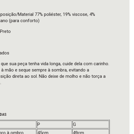
osição/Material 77% poliéster, 19% viscose, 4%
tano (para conforto)
 Preto
ados
 que sua peça tenha vida longa, cuide dela com carinho.
 à mão e seque sempre à sombra, evitando a
sição direta ao sol. Não deixe de molho e não torça a
.
DAS
P
G
ro à ombro
45cm
49cm